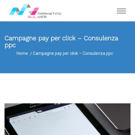
Campagne pay per click – Consulenza
ppc
Home
Campagne pay per click – Consulenza ppc